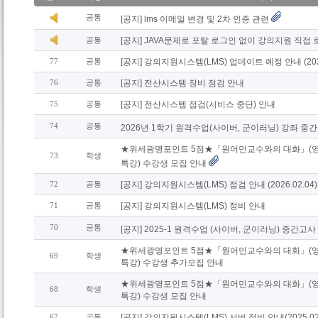
공통
[공지] lms 이메일 변경 및 2차 인증 관련
공통
[공지] JAVA문제로 포탈 로그인 없이 강의지원 직접
77
공통
[공지] 강의지원시스템(LMS) 업데이트 예정 안내 (2026
76
공통
[공지] 전산시스템 장비 점검 안내
75
공통
[공지] 전산시스템 점검(서비스 중단) 안내
74
공통
2026년 1학기 원격수업(사이버, 군이러닝) 강좌 중
★위세광명포인트 5점★「원어민교수와의 대화」(
73
학생
특강) 수강생 모집 안내
72
공통
[공지] 강의지원시스템(LMS) 점검 안내 (2026.02.04)
71
공통
[공지] 강의지원시스템(LMS) 정비 안내
70
공통
[공지] 2025-1 원격수업 (사이버, 군이러닝) 중간고사
★위세광명포인트 5점★「원어민교수와의 대화」(
69
학생
특강) 수강생 추가모집 안내
★위세광명포인트 5점★「원어민교수와의 대화」(
68
학생
특강) 수강생 모집 안내
67
공통
[공지] 강의지원시스템(LMS) 서버 정비 안내(2025.02.